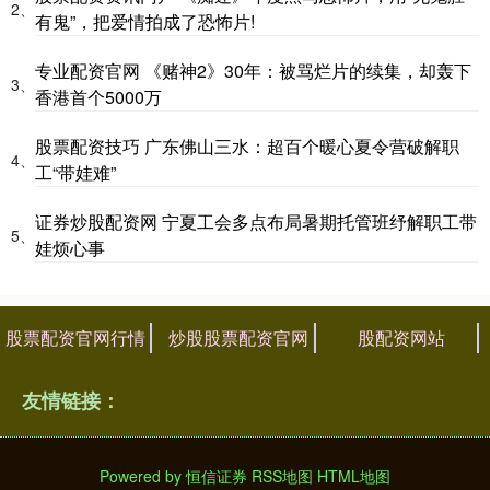
2、
有鬼”，把爱情拍成了恐怖片!
专业配资官网 《赌神2》30年：被骂烂片的续集，却轰下
3、
香港首个5000万
股票配资技巧 广东佛山三水：超百个暖心夏令营破解职
4、
工“带娃难”
证券炒股配资网 宁夏工会多点布局暑期托管班纾解职工带
5、
娃烦心事
股票配资官网行情
炒股股票配资官网
股配资网站
友情链接：
Powered by
恒信证券
RSS地图
HTML地图