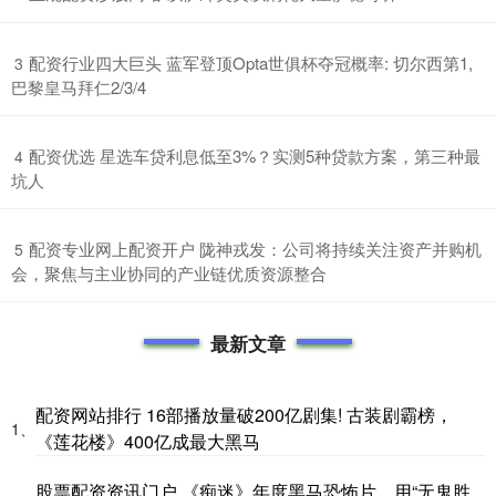
​配资行业四大巨头 蓝军登顶Opta世俱杯夺冠概率: 切尔西第1,
3
巴黎皇马拜仁2/3/4
​配资优选 星选车贷利息低至3%？实测5种贷款方案，第三种最
4
坑人
​配资专业网上配资开户 陇神戎发：公司将持续关注资产并购机
5
会，聚焦与主业协同的产业链优质资源整合
最新文章
配资网站排行 16部播放量破200亿剧集! 古装剧霸榜，
1、
《莲花楼》400亿成最大黑马
股票配资资讯门户 《痴迷》年度黑马恐怖片，用“无鬼胜