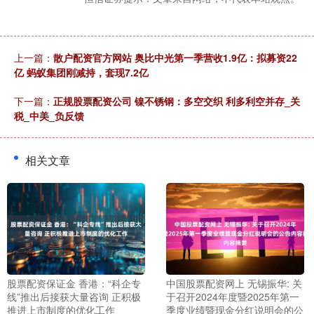
上一篇：
散户配资官方网站 奥比中光第一季营收1.9亿：拟募资22
亿 蚂蚁集团刚减持，套现7.2亿
下一篇：
正规股票配资公司 镍不锈钢：多空交织 利多利空并存_关
税_中美_负反馈
相关文章
股票配资保证金 香港：“科企专
中国股票配资网上 无锡振华: 关
线”推出后接获大量咨询 正积极
于召开2024年度暨2025年第一
推进上市制度的优化工作
季度业绩暨现金分红说明会的公