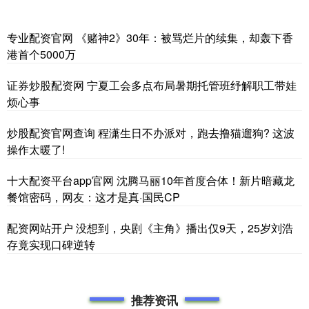
专业配资官网 《赌神2》30年：被骂烂片的续集，却轰下香
港首个5000万
证券炒股配资网 宁夏工会多点布局暑期托管班纾解职工带娃
烦心事
炒股配资官网查询 程潇生日不办派对，跑去撸猫遛狗? 这波
操作太暖了!
十大配资平台app官网 沈腾马丽10年首度合体！新片暗藏龙
餐馆密码，网友：这才是真·国民CP
配资网站开户 没想到，央剧《主角》播出仅9天，25岁刘浩
存竟实现口碑逆转
推荐资讯